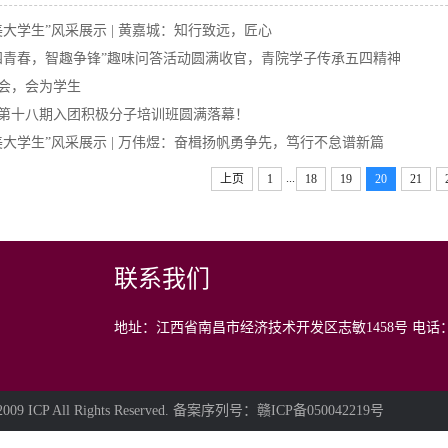
美大学生”风采展示 | 黄嘉城：知行致远，匠心
四青春，智趣争锋”趣味问答活动圆满收官，青院学子传承五四精神
会，会为学生
第十八期入团积极分子培训班圆满落幕！
美大学生”风采展示 | 万伟煜：奋楫扬帆勇争先，笃行不怠谱新篇
...
上页
1
18
19
20
21
联系我们
地址：江西省南昌市经济技术开发区志敏1458号
电话：0
CP All Rights Reserved. 备案序列号：赣ICP备050042219号