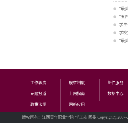
“最
“五
学生
学校
“最
工作职责
规章制度
邮件服务
专题报道
上网指南
数据中心
政策法规
网络应用
版权所有：江西青年职业学院 学工处 团委 Copyright@2007-2009 I