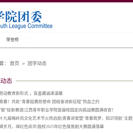
荣誉榜
置：
首页
团学动态
>
学动态
劳动教育新形式 ，盲盒藏诚递温暖
青春！共赴“青春挺膺担使命 团结奋进新征程”热血之约
“智”绘新赛道|江西青年职业学院首届校园定向挑战赛圆满收官！
十九届梅岭风文化艺术节火热启航|青春讲堂暨“青春筑梦，知识领航”主题分
嵘岁月，绎红色风华|我校2025年红色情景剧大赛圆满落幕