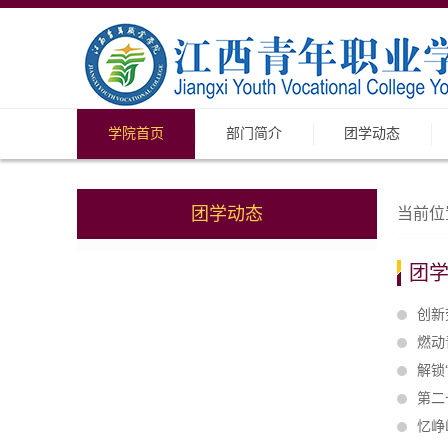
学院首页
部门简介
团学动态
团学动态
当前位
团
创新
燃动
解锁
第二
忆峥